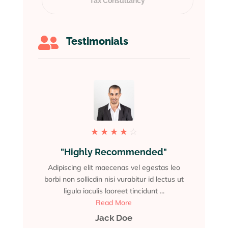
Tax Consultancy

Testimonials
★
★
★
★
☆
"Highly Recommended"
"Be
Adipiscing elit maecenas vel egestas leo
Adipisci
borbi non sollicdin nisi vurabitur id lectus ut
borbi non 
ligula iaculis laoreet tincidunt ...
Read More
Jack Doe