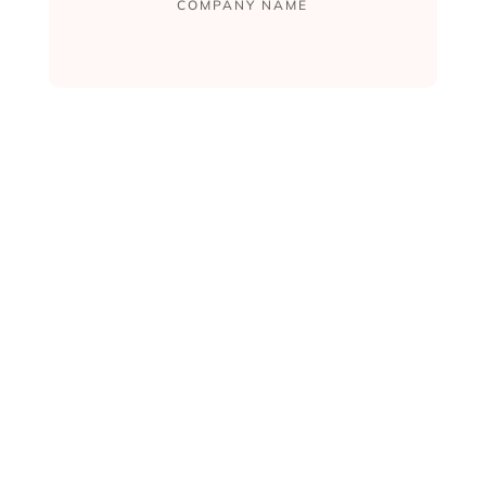
COMPANY NAME

0
Total Clients